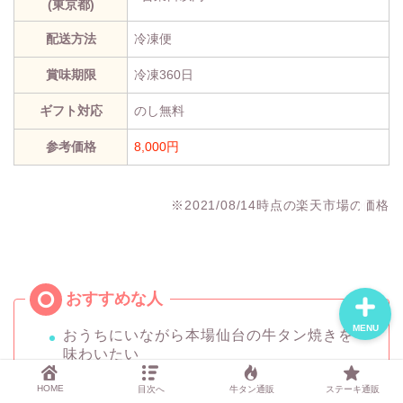
(東京都)
配送方法
冷凍便
おすすめ焼肉通販3選
賞味期限
冷凍360日
ギフト対応
のし無料
記事一覧
参考価格
8,000円
運営者について
※2021/08/14時点の楽天市場の価格
お問い合わせ
MENU
おうちにいながら本場仙台の牛タン焼きを
味わいたい
小分けタイプの牛タン焼きをお取り寄せ
HOME
目次へ
牛タン通販
ステーキ通販
し、日常的に食べたい