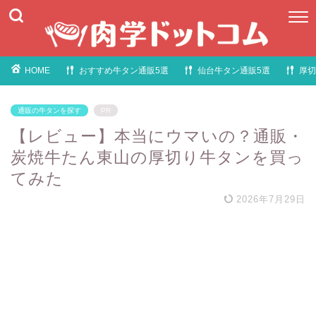
HOME
おすすめ牛タン通販5選
仙台牛タン通販5選
厚切
通販の牛タンを探す
PR
【レビュー】本当にウマいの？通販・
炭焼牛たん東山の厚切り牛タンを買っ
てみた
2026年7月29日