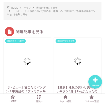
HOME
牛タン
通販の牛タンを探す
【レビュー】圧倒的コスパが決め手！激肉王の『肉卸のこだわり厚切り牛タン
1kg』をお取り寄せ
おすすめ焼肉通販3選
関連記事を見る
記事一覧
通販の牛タンを探す
通販の牛タンを探す
運営者について
お問い合わせ
MENU
【レビュー】歯ごたえバツグ
【激安】通販の安いし美味し
ン！甲羅組の『プレミアム牛
い牛タン5選【1kgがたったの
たんステーキ500g』をお取り
4,360円】
寄せ
HOME
目次へ
牛タン通販
ステーキ通販
2021年8月6日
2021年5月29日