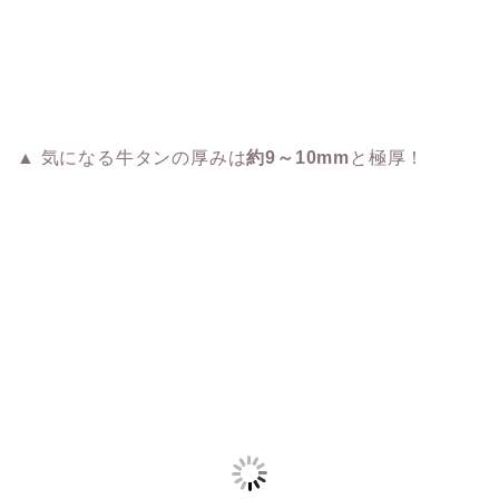
▲ 気になる牛タンの厚みは
約9～10mm
と極厚！