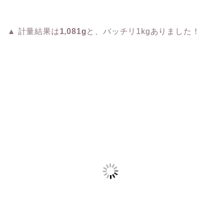
▲ 計量結果は
1,081g
と、バッチリ1kgありました！