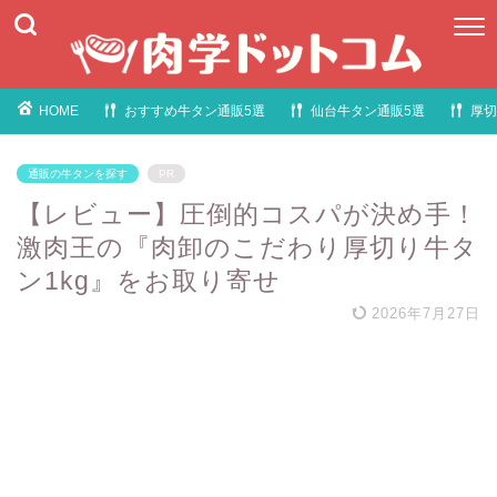
HOME
おすすめ牛タン通販5選
仙台牛タン通販5選
厚切
通販の牛タンを探す
PR
【レビュー】圧倒的コスパが決め手！
激肉王の『肉卸のこだわり厚切り牛タ
ン1kg』をお取り寄せ
2026年7月27日