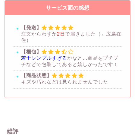
サービス面の感想
【発送】
注文からわずか
2日
で届きました（←広島在
住）
【梱包】
若干シンプルすぎる
かなと…商品をプチプ
チなどで包装してあると嬉しかったです！
【商品状態】
キズや汚れなどは見られませんでした
総評