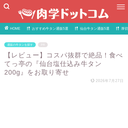
HOME
おすすめ牛タン通販5選
仙台牛タン通販5選
厚切
通販の牛タンを探す
PR
【レビュー】コスパ抜群で絶品！食べ
てっ亭の『仙台塩仕込み牛タン
200g』をお取り寄せ
2026年7月27日