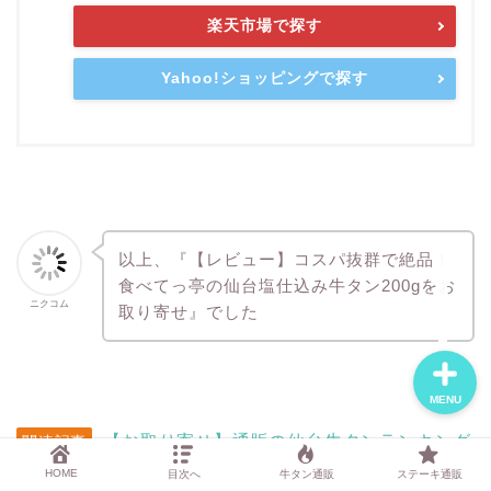
楽天市場で探す
Yahoo!ショッピングで探す
おすすめ焼肉通販3選
記事一覧
運営者について
以上、『【レビュー】コスパ抜群で絶品！
お問い合わせ
食べてっ亭の仙台塩仕込み牛タン200gをお
ニクコム
取り寄せ』でした
MENU
【お取り寄せ】通販の仙台牛タンランキング
関連記事
BEST3【2024最新】
HOME
目次へ
牛タン通販
ステーキ通販