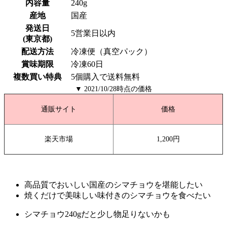
内容量
240g
産地
国産
発送日
5営業日以内
(東京都)
配送方法
冷凍便（真空パック）
賞味期限
冷凍60日
複数買い特典
5個購入で送料無料
▼ 2021/10/28時点の価格
通販サイト
価格
楽天市場
1,200円
高品質でおいしい国産のシマチョウを堪能したい
焼くだけで美味しい味付きのシマチョウを食べたい
シマチョウ240gだと少し物足りないかも