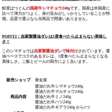
鮮度ばつぐんの
国産牛シマチョウ240g
です。国産は外国産に
比べて弾力がつよく、身の旨みがしっかりしていることが特
徴。品質で選ぶなら当商品で間違いありません。
POINT2：自家製醤油ダレは1度食べたら止まらない美味し
さ！
このシマチョウは
自家製醤油ダレで味付け
されています。醤
油ベースでコクのあるタレは、1度食べたら止まらなくなる
美味しさ。ご飯とビールの両方によく合います。
販売ショップ
黄金屋
醤油だれ牛シマチョウ240g
醤油だれ牛マルチョウ240g
商品内容
醤油だれ牛ミノ240g
醤油だれ牛ハツ240g
醤油だれ牛ギアラ240g から1つ