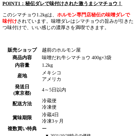
POINT1：秘伝ダレで味付けされた激うまシマチョウ！
このシマチョウ1.2kgは、
ホルモン専門店秘伝の味噌ダレで
味付け
されています。味噌ダレはシマチョウの旨みが引きた
つ味付けで、いい感じの濃厚さを満喫できます。
販売ショップ
越前のホルモン屋
商品内容
味噌だれ牛シマチョウ 400g×3袋
内容量
1.2kg
メキシコ
産地
アメリカ
発送日
4～5日以内
(東京都)
冷蔵便
配送方法
冷凍便
冷蔵4日
賞味期限
冷凍3ヶ月
複数買い特典
ー
▼ 2021/10/28時点の価格