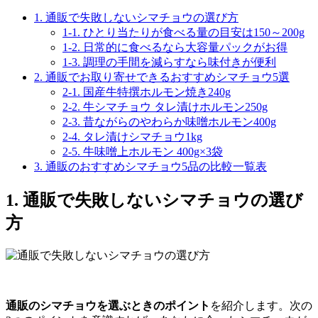
1. 通販で失敗しないシマチョウの選び方
1-1. ひとり当たりが食べる量の目安は150～200g
1-2. 日常的に食べるなら大容量パックがお得
1-3. 調理の手間を減らすなら味付きが便利
2. 通販でお取り寄せできるおすすめシマチョウ5選
2-1. 国産牛特撰ホルモン焼き240g
2-2. 牛シマチョウ タレ漬けホルモン250g
2-3. 昔ながらのやわらか味噌ホルモン400g
2-4. タレ漬けシマチョウ1kg
2-5. 牛味噌上ホルモン 400g×3袋
3. 通販のおすすめシマチョウ5品の比較一覧表
1. 通販で失敗しないシマチョウの選び
方
通販のシマチョウを選ぶときのポイント
を紹介します。次の