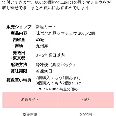
で付いてきます。800gの価格で1.2kg分の豚シマチョウをお
取り寄せでき、まとめ買いにおすすめでしょう。
販売ショップ
新垣ミート
商品内容
味噌だれ豚シマチョウ 200g×2個
内容量
400g
産地
九州産
発送日
3～5営業日以内
(東京都)
配送方法
冷凍便（真空パック）
賞味期限
冷凍90日
2個購入：もう1個おまけ
複数買い特典
3個購入：もう2個おまけ
▼ 2021/10/28時点の価格
通販サイト
価格
楽天市場
2,000円