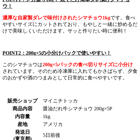
ウ！
濃厚な自家製ダレで味付けされたシマチョウ1kg
です。食べ
やすいサイズにカットされており、もやしと一緒に炒めるだ
けで美味しくいただけます。サッと作りたい時に便利！
POINT2：200g×5の小分けパックで使いやすい！
このシマチョウは
200g×5パックの食べ切りサイズに小分け
されています。そのため冷凍庫に入れてもかさばらず、夕食
のおかずや酒のつまみとして日常的に食べやすいです。
販売ショップ
マイニチトッカ
商品内容
醤油だれ牛シマチョウ 200g×5P
内容量
1kg
産地
アメリカ
発送日
5日前後
(東京都)