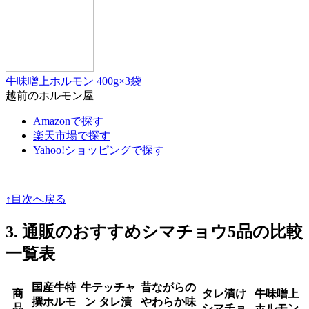
牛味噌上ホルモン 400g×3袋
越前のホルモン屋
Amazonで探す
楽天市場で探す
Yahoo!ショッピングで探す
↑目次へ戻る
3. 通販のおすすめシマチョウ5品の比較
一覧表
国産牛特
牛テッチャ
昔ながらの
商
タレ漬け
牛味噌上
撰ホルモ
ン タレ漬
やわらか味
品
シマチョ
ホルモン