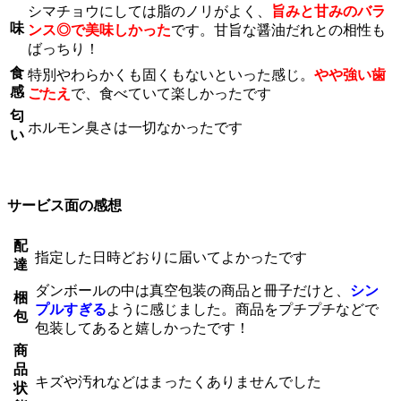
シマチョウにしては脂のノリがよく、
旨みと甘みのバラ
味
ンス◎で美味しかった
です。甘旨な醤油だれとの相性も
ばっちり！
食
特別やわらかくも固くもないといった感じ。
やや強い歯
感
ごたえ
で、食べていて楽しかったです
匂
ホルモン臭さは一切なかったです
い
サービス面の感想
配
指定した日時どおりに届いてよかったです
達
ダンボールの中は真空包装の商品と冊子だけと、
シン
梱
プルすぎる
ように感じました。商品をプチプチなどで
包
包装してあると嬉しかったです！
商
品
キズや汚れなどはまったくありませんでした
状