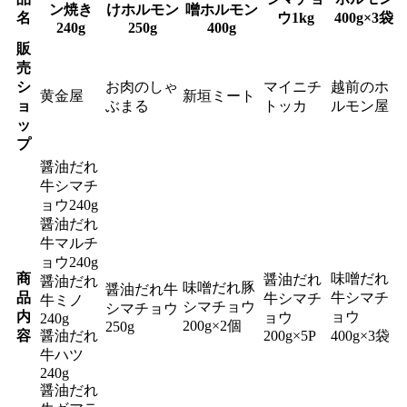
ン焼き
けホルモン
噌ホルモン
名
ウ1kg
400g×3袋
240g
250g
400g
販
売
シ
お肉のしゃ
マイニチ
越前のホ
黄金屋
新垣ミート
ョ
ぶまる
トッカ
ルモン屋
ッ
プ
醤油だれ
牛シマチ
ョウ240g
醤油だれ
牛マルチ
ョウ240g
商
味噌だれ
醤油だれ
醤油だれ
味噌だれ豚
醤油だれ牛
品
牛シマチ
牛シマチ
牛ミノ
シマチョウ
シマチョウ
内
ョウ
ョウ
240g
200g×2個
250g
容
醤油だれ
200g×5P
400g×3袋
牛ハツ
240g
醤油だれ