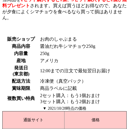
料プレゼント
されます。買えば買うほどお得なので、あなた
が夕食によくシマチョウを食べるなら買って損はありませ
ん。
販売ショップ
お肉のしゃぶまる
商品内容
醤油だれ牛シマチョウ250g
内容量
250g
産地
アメリカ
発送日
12:00までの注文で最短翌日お届け
(東京都)
配送方法
冷凍便（真空パック）
賞味期限
商品ラベルに記載
2セット購入：もう1個おまけ
複数買い特典
3セット購入：もう2個おまけ
▼ 2021/10/28時点の価格
通販サイト
価格