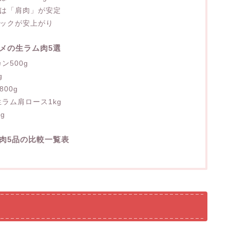
ぶは「肩肉」が安定
パックが安上がり
メの生ラム肉5選
ン500g
g
00g
生ラム肩ロース1kg
g
肉5品の比較一覧表