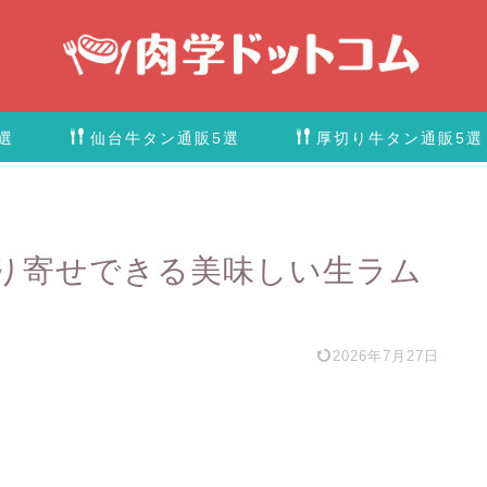
選
仙台牛タン通販5選
厚切り牛タン通販5選
り寄せできる美味しい生ラム
】
2026年7月27日