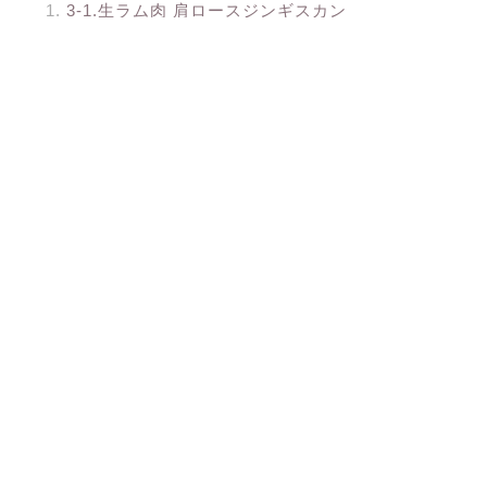
3-1.生ラム肉 肩ロースジンギスカン
500g
3-2.ラム肉店長一押しセット700g
3-3.ジンギスカン・ラム肉セット800g
3-4.北海道ジンギスカン 厚切り生ラム
肩ロース1kg
3-5.生ラムロールジンギスカン1kg
4.通販でお取り寄せできる生ラム肉5品の
比較一覧表