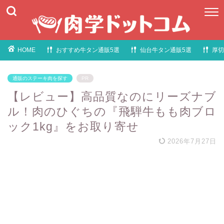
HOME
おすすめ牛タン通販5選
仙台牛タン通販5選
厚切
通販のステーキ肉を探す
PR
【レビュー】高品質なのにリーズナブ
ル！肉のひぐちの『飛騨牛もも肉ブロ
ック1kg』をお取り寄せ
2026年7月27日