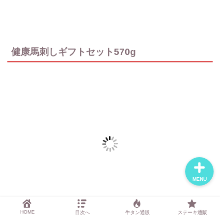
おすすめ焼肉通販3選
健康馬刺しギフトセット570g
記事一覧
運営者について
お問い合わせ
MENU
HOME
目次へ
牛タン通販
ステーキ通販