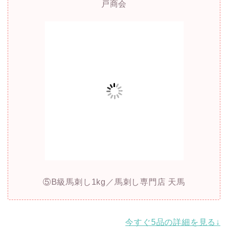
戸商会
⑤B級馬刺し1kg／馬刺し専門店 天馬
今すぐ5品の詳細を見る↓