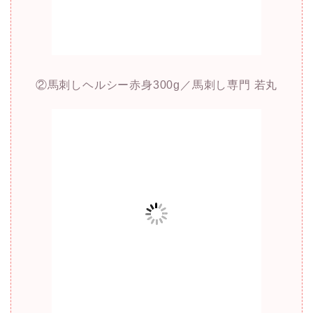
②馬刺しヘルシー赤身300g／馬刺し専門 若丸