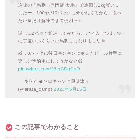
通販の『馬刺し専門店 天馬』で馬刺し1kg買いま
したー。100gが10パックに分かれてるから、食べ
たい量だけ解凍できて便利っ✨
試しに2パック解凍してみたら、3〜4人でつまむの
に丁度いいくらいの馬刺しになりました🍀
残り8パックは後日キンキンに冷えたビール片手に
楽しむ晩酌用にしようかなと😆
pic.twitter.com/96jqGDgGnO
— あらた🏕ソロキャンに興味津々
(@arata_camp)
2020年5月16日
この記事でわかること