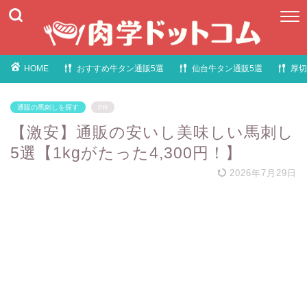
HOME
おすすめ牛タン通販5選
仙台牛タン通販5選
厚切
通販の馬刺しを探す
PR
【激安】通販の安いし美味しい馬刺し
5選【1kgがたった4,300円！】
2026年7月29日