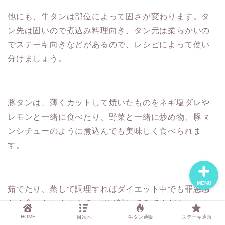
他にも、牛タンは部位によって固さが変わります。タ
ン先は固いので煮込み料理向き、タン元は柔らかいの
おすすめ焼肉通販3選
でステーキ向きなどがあるので、レシピによって使い
分けましょう。
記事一覧
運営者について
豚タンは、薄くカットして焼いたものをネギ塩ダレや
レモンと一緒に食べたり、野菜と一緒に炒め物、豚タ
お問い合わせ
ンシチューのように煮込んでも美味しく食べられま
す。
MENU
茹でたり、蒸して調理すればダイエット中でも罪悪感
なく食べられますので、ぜひ試してみてください。
HOME
目次へ
牛タン通販
ステーキ通販