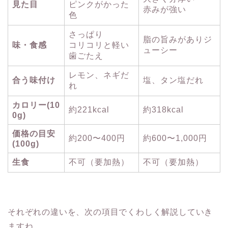
見た目
ピンクがかった
赤みが強い
色
さっぱり
脂の旨みがありジ
味・食感
コリコリと軽い
ューシー
歯ごたえ
レモン、ネギだ
合う味付け
塩、タン塩だれ
れ
カロリー(10
約221kcal
約318kcal
0g)
価格の目安
約200〜400円
約600〜1,000円
(100g)
生食
不可（要加熱）
不可（要加熱）
それぞれの違いを、次の項目でくわしく解説していき
ますね。