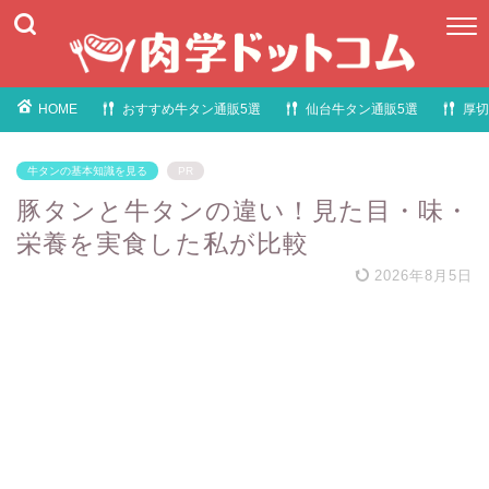
HOME
おすすめ牛タン通販5選
仙台牛タン通販5選
厚切
牛タンの基本知識を見る
PR
豚タンと牛タンの違い！見た目・味・
栄養を実食した私が比較
2026年8月5日